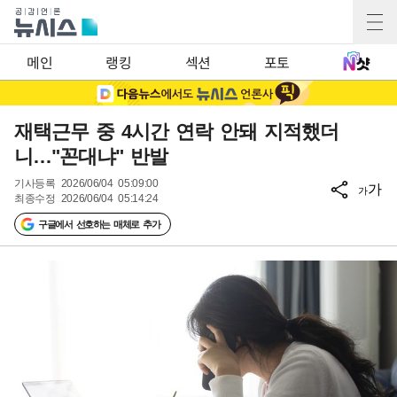
메인
랭킹
섹션
포토
재택근무 중 4시간 연락 안돼 지적했더
니…"꼰대냐" 반발
기사등록
2026/06/04 05:09:00
가
가
최종수정
2026/06/04 05:14:24
구글에서 선호하는 매체로 추가