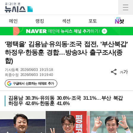
메인
랭킹
섹션
포토
'평택을' 김용남·유의동·조국 접전, '부산북갑'
하정우·한동훈 경합…방송3사 출구조사(종
합)
기사등록
2026/06/03 19:15:18
가
가
최종수정
2026/06/03 19:19:40
구글에서 선호하는 매체로 추가
김용남 30.3%·유의동 30.6%·조국 31.1%…부산 북갑
하정우 42.6%·한동훈 41.6%