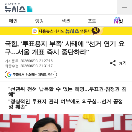
메인
랭킹
섹션
포토
국힘, '투표용지 부족' 사태에 "선거 연기 요
구…서울 개표 즉시 중단하라"
기사등록
2026/06/03 21:27:16
가
가
최종수정
2026/06/03 21:31:17
구글에서 선호하는 매체로 추가
"선관위 전혀 납득할 수 없는 해명…투표권·참정권 침
해"
"정상적인 투표지 관리 여부에도 의구심…선거 공정
성 훼손"