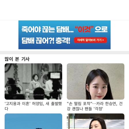
많이 본 기사
'고지용과 이혼' 허양임, 새 출발했
"손 떨림 포착"…카라 한승연, 건
다
강 괜찮나 팬들 '걱정'