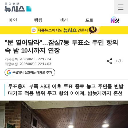
메인
랭킹
섹션
포토
"문 열어달라"…잠실7동 투표소 주민 항의
속 밤 10시까지 연장
기사등록
2026/06/03 22:12:24
가
가
최종수정
2026/06/03 22:14:03
구글에서 선호하는 매체로 추가
투표용지 부족 사태 이후 투표 종료 놓고 주민들 반발
대기표 적용 범위 두고 항의 이어져, 밤늦게까지 혼선