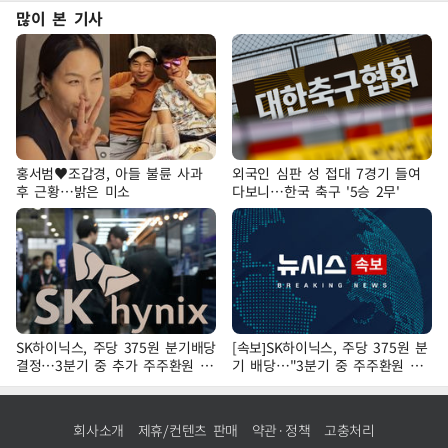
많이 본 기사
홍서범♥조갑경, 아들 불륜 사과
외국인 심판 성 접대 7경기 들여
후 근황…밝은 미소
다보니…한국 축구 '5승 2무'
SK하이닉스, 주당 375원 분기배당
[속보]SK하이닉스, 주당 375원 분
결정…3분기 중 추가 주주환원 발
기 배당…"3분기 중 주주환원 방
표
안 확정"
회사소개
제휴/컨텐츠 판매
약관·정책
고충처리