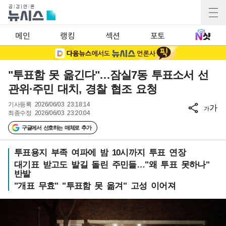
메인
랭킹
섹션
포토
"투표함 못 옮긴다"…잠실7동 투표소서 선
관위·주민 대치, 경찰 협조 요청
기사등록
2026/06/03 23:18:14
가
가
최종수정
2026/06/03 23:20:04
구글에서 선호하는 매체로 추가
투표용지 부족 여파에 밤 10시까지 투표 연장
대기표 받고도 발길 돌린 주민들…"왜 투표 못하나"
반발
"개표 무효" "투표함 못 옮겨" 고성 이어져