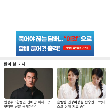
많이 본 기사
한정수 "황정민 선배만 피해…떳
손떨림 건강이상설 한승연…"목디
떳하면 신분 공개하라"
스크 심해 치료 중"