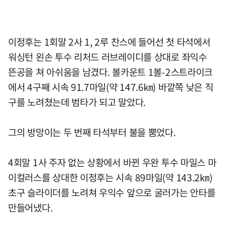
이정후는 1회말 2사 1, 2루 찬스에 들어선 첫 타석에서
워싱턴 왼손 투수 리처드 러브레이디를 상대로 좌익수
뜬공을 쳐 아쉬움을 남겼다. 볼카운트 1볼-2스트라이크
에서 4구째 시속 91.7마일(약 147.6㎞) 바깥쪽 낮은 직
구를 노려쳤는데 범타가 되고 말았다.
그의 방망이는 두 번째 타석부터 불을 뿜었다.
4회말 1사 주자 없는 상황에서 바뀐 우완 투수 마일스 마
이컬러스를 상대한 이정후는 시속 89마일(약 143.2㎞)
초구 슬라이더를 노려쳐 우익수 앞으로 굴러가는 안타를
만들어냈다.