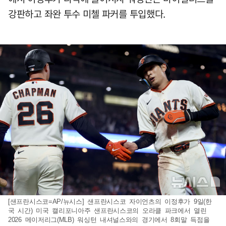
강판하고 좌완 투수 미첼 파커를 투입했다.
[샌프란시스코=AP/뉴시스] 샌프란시스코 자이언츠의 이정후가 9일(한
국 시간) 미국 캘리포니아주 샌프란시스코의 오라클 파크에서 열린
2026 메이저리그(MLB) 워싱턴 내셔널스와의 경기에서 8회말 득점을