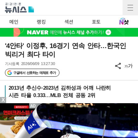
메인
랭킹
섹션
포토
'4안타' 이정후, 16경기 연속 안타…한국인
빅리거 최다 타이
기사등록
2026/06/09 13:27:30
가
가
구글에서 선호하는 매체로 추가
2013년 추신수·2023년 김하성과 어깨 나란히
시즌 타율 0.333…MLB 전체 공동 2위
X