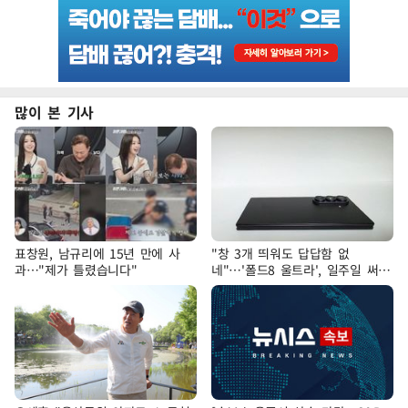
많이 본 기사
표창원, 남규리에 15년 만에 사
"창 3개 띄워도 답답함 없
과…"제가 틀렸습니다"
네"…'폴드8 울트라', 일주일 써보
니