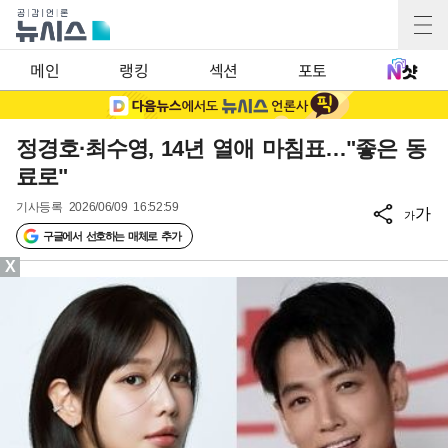
메인
랭킹
섹션
포토
정경호·최수영, 14년 열애 마침표…"좋은 동
료로"
기사등록
2026/06/09 16:52:59
가
가
구글에서 선호하는 매체로 추가
X