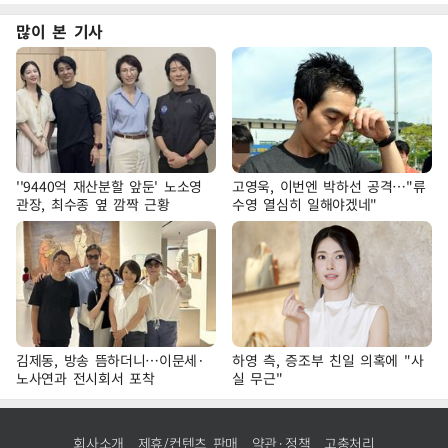
많이 본 기사
''9440억 재산분할 앞둔' 노소영
고영욱, 이번엔 박하선 공격…"류
관장, 최수종 옆 깜짝 근황
수영 열심히 일해야겠네"
김제동, 방송 뜸하더니…이문세·
하영 측, 증조부 친일 의혹에 "사
노사연과 전시회서 포착
실 무근"
회사소개
제휴/컨텐츠 판매
약관·정책
고충처리