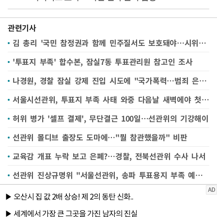
관련기사
김 총리 '국민 참정권과 함께 민주질서도 보호돼야…시위 불법행위 일벌백계"
'투표지 부족' 합수본, 잠실7동 투표관리원 참고인 조사
나경원, 경찰 잠실 강제 진입 시도에 "국가폭력…범죄 은폐 시도" 강력 규탄
서울시선관위, 투표지 부족 사태 와중 다음날 새벽에야 첫 회의
허위 병가 '셀프 결제', 무단결근 100일…선관위의 기강해이
선관위 몰디브 출장도 도마에…"뭘 참관했을까" 비판
교육감 개표 누락 보고 은폐?…경찰, 전북선관위 수사 나서
선관위 진상규명위 "서울선관위, 송파 투표용지 부족 예상에도 부적절 대응"