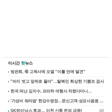
이시간
핫
뉴스
방은희, 母 고독사에 오열 "이틀 만에 발견"
"바지 벗고 앞뒤로 돌아"…탈북민 회상한 기쁨조 검사
한국 떠난 김지수, 프라하 여행사 차렸다더니…
'가성비 워터밤' 한강수영장…문신고객·성묘사음원 민원