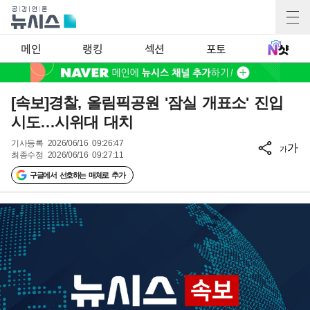
메인
랭킹
섹션
포토
[속보]경찰, 올림픽공원 '잠실 개표소' 진입
시도…시위대 대치
기사등록
2026/06/16 09:26:47
가
가
최종수정
2026/06/16 09:27:11
구글에서 선호하는 매체로 추가