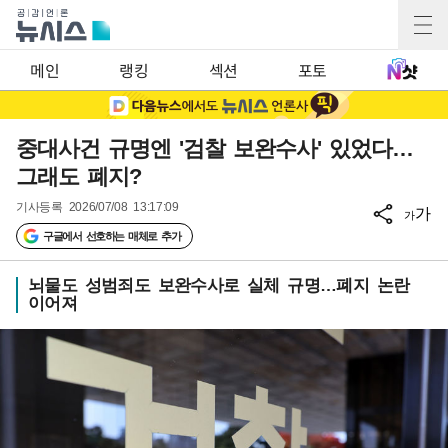
메인
랭킹
섹션
포토
중대사건 규명엔 '검찰 보완수사' 있었다…
그래도 폐지?
기사등록
2026/07/08 13:17:09
가
가
구글에서 선호하는 매체로 추가
뇌물도 성범죄도 보완수사로 실체 규명…폐지 논란
이어져