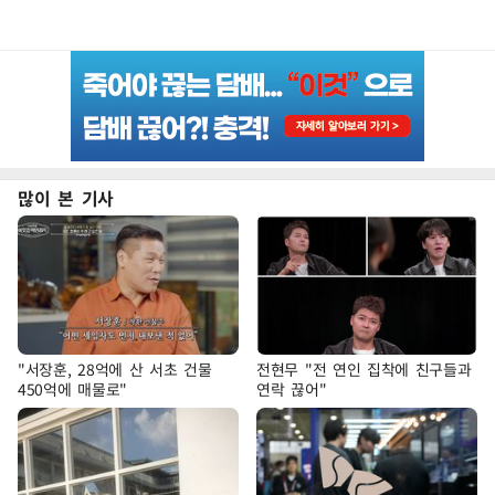
많이 본 기사
"서장훈, 28억에 산 서초 건물
전현무 "전 연인 집착에 친구들과
450억에 매물로"
연락 끊어"