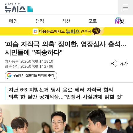
메인
랭킹
섹션
포토
'피습 자작극 의혹' 정이한, 영장심사 출석…
시민들에 "죄송하다"
기사등록
2026/07/08 14:18:10
가
가
최종수정
2026/07/08 14:27:06
구글에서 선호하는 매체로 추가
지난 6·3 지방선거 당시 음료 테러 자작극 혐의
의혹 한 달만 공개석상…"법정서 사실관계 밝힐 것"