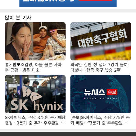
많이 본 기사
홍서범♥조갑경, 아들 불륜 사과
외국인 심판 성 접대 7경기 들여
후 근황…밝은 미소
다보니…한국 축구 '5승 2무'
SK하이닉스, 주당 375원 분기배당
[속보]SK하이닉스, 주당 375원 분
결정…3분기 중 추가 주주환원 발
기 배당…"3분기 중 주주환원 방
표
안 확정"