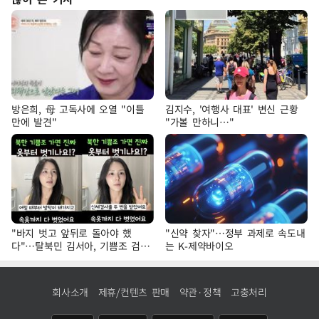
방은희, 母 고독사에 오열 "이틀
김지수, '여행사 대표' 변신 근황
만에 발견"
"가볼 만하니…"
"바지 벗고 앞뒤로 돌아야 했
"신약 찾자"…정부 과제로 속도내
다"…탈북민 김서아, 기쁨조 검사
는 K-제약바이오
수치심 회상
회사소개
제휴/컨텐츠 판매
약관·정책
고충처리