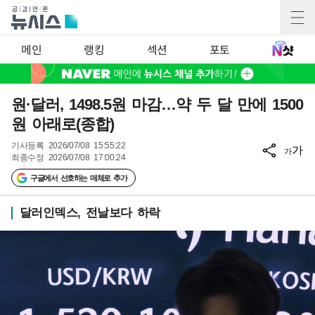
메인
랭킹
섹션
포토
원·달러, 1498.5원 마감…약 두 달 만에 1500
원 아래로(종합)
기사등록
2026/07/08 15:55:22
가
가
최종수정
2026/07/08 17:00:24
구글에서 선호하는 매체로 추가
달러인덱스, 전날보다 하락