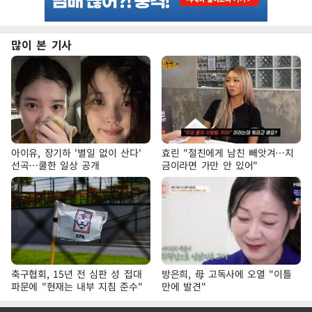
많이 본 기사
아이유, 장기하 '별일 없이 산다'
효린 "절친에게 남친 빼앗겨…지
선곡…쿨한 일상 공개
금이라면 가만 안 있어"
축구협회, 15년 전 심판 성 접대
방은희, 母 고독사에 오열 "이틀
파문에 "현재는 내부 지침 준수"
만에 발견"