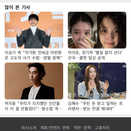
많이 본 기사
이승기 측 "차가원 전세금 미반환
아이유, 장기하 '별일 없이 산다'
은 고도의 사기 수법…엄벌 원해"
선곡…쿨한 일상 공개
허지웅 "우리가 지지했던 인간들
김혜수 "우린 돈 받고 일하는 프
이 이 꼴 만들었다"…형소법 개정
리랜서…받는 만큼 해내야"
에 격한 반응
회사소개
제휴/컨텐츠 판매
약관·정책
고충처리