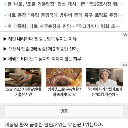
한·나토, '조달 기본협정' 협상 개시…靑 "연15조시장 韓기업 참여 기반 마련"
나토 총장 "유럽 동맹국에 방위비 증액 촉구 트럼프 주장 옳았다"
이 대통령, 나토 사무총장과 면담…"우크라이나 평화 조속히 회복"(종합2보)
댓글