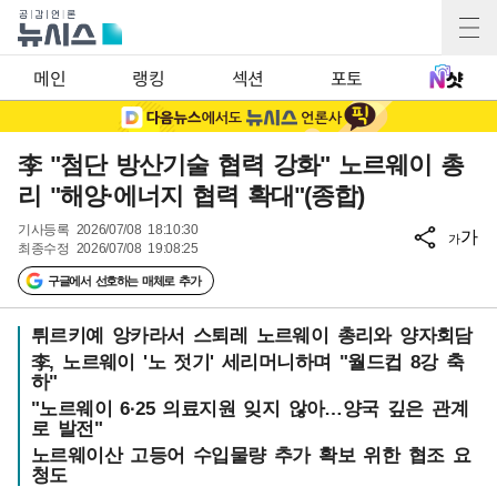
메인
랭킹
섹션
포토
李 "첨단 방산기술 협력 강화" 노르웨이 총
리 "해양·에너지 협력 확대"(종합)
기사등록
2026/07/08 18:10:30
가
가
최종수정
2026/07/08 19:08:25
구글에서 선호하는 매체로 추가
튀르키예 앙카라서 스퇴레 노르웨이 총리와 양자회담
李, 노르웨이 '노 젓기' 세리머니하며 "월드컵 8강 축
하"
"노르웨이 6·25 의료지원 잊지 않아…양국 깊은 관계
로 발전"
노르웨이산 고등어 수입물량 추가 확보 위한 협조 요
청도