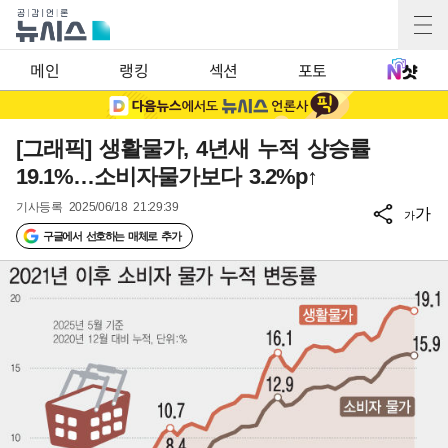
메인
랭킹
섹션
포토
[그래픽] 생활물가, 4년새 누적 상승률
19.1%…소비자물가보다 3.2%p↑
기사등록
2025/06/18 21:29:39
가
가
구글에서 선호하는 매체로 추가