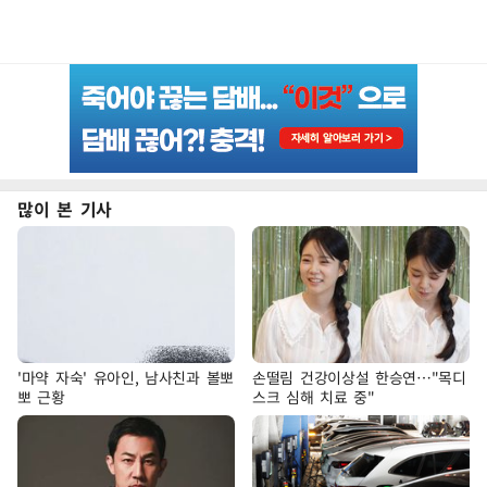
많이 본 기사
'마약 자숙' 유아인, 남사친과 볼뽀
손떨림 건강이상설 한승연…"목디
뽀 근황
스크 심해 치료 중"