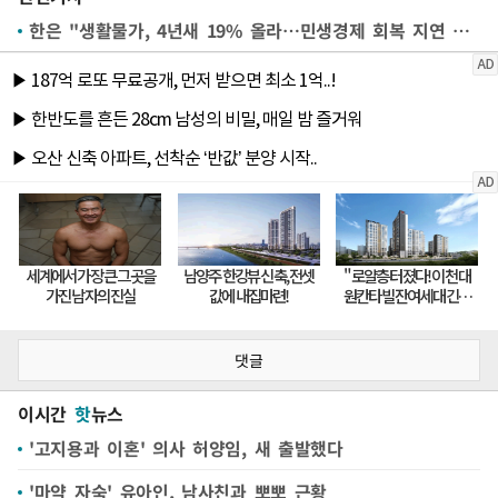
한은 "생활물가, 4년새 19% 올라…민생경제 회복 지연 우려"
댓글
이시간
핫
뉴스
'고지용과 이혼' 의사 허양임, 새 출발했다
'마약 자숙' 유아인, 남사친과 뽀뽀 근황