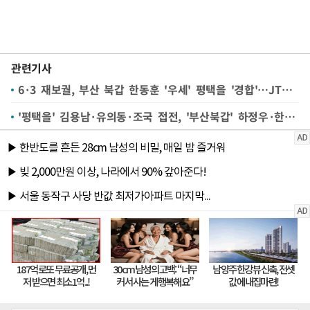
관련기사
6·3 재보궐, 부산 북갑 한동훈 '우세' 평택을 '경합'…JTBC 예측조사
'평택을' 김용남·유의동·조국 접전, '부산북갑' 하정우·한동훈 경합…방송3사 출구조사(종합)