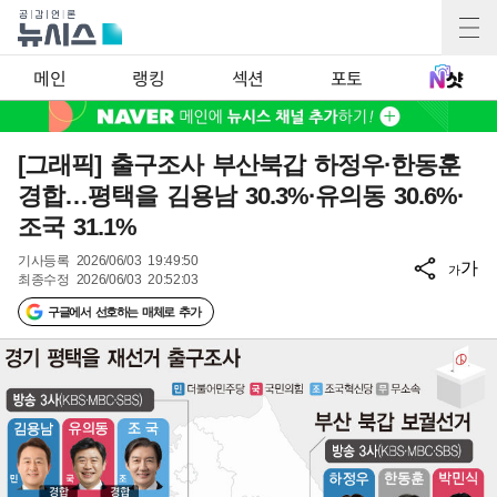
메인
랭킹
섹션
포토
[그래픽] 출구조사 부산북갑 하정우·한동훈
경합…평택을 김용남 30.3%·유의동 30.6%·
조국 31.1%
기사등록
2026/06/03 19:49:50
가
가
최종수정
2026/06/03 20:52:03
구글에서 선호하는 매체로 추가