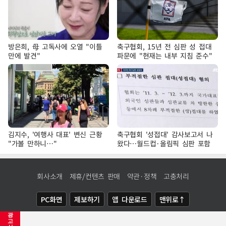
방은희, 母 고독사에 오열 "이틀
축구협회, 15년 전 심판 성 접대
만에 발견"
파문에 "현재는 내부 지침 준수"
김지수, '여행사 대표' 변신 근황
축구협회 '성접대' 감사보고서 나
"가볼 만하니…"
왔다…월드컵·올림픽 심판 포함
회사소개
제휴/컨텐츠 판매
약관·정책
고충처리
PC화면
제보하기
앱 다운로드
맨위로↑
광
COPYRIGHTⓒ
NEWSIS
ALL RIGHTS RESERVED.
고