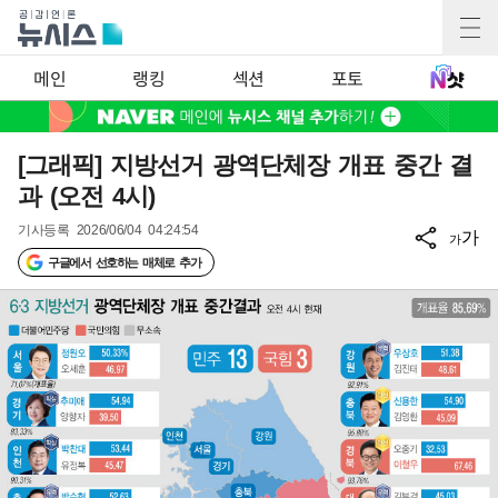
메인
랭킹
섹션
포토
[그래픽] 지방선거 광역단체장 개표 중간 결
과 (오전 4시)
기사등록
2026/06/04 04:24:54
가
가
구글에서 선호하는 매체로 추가