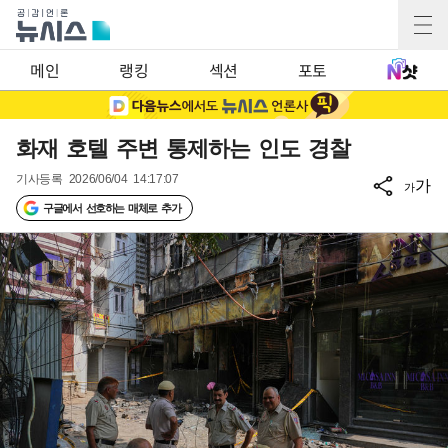
메인
랭킹
섹션
포토
화재 호텔 주변 통제하는 인도 경찰
기사등록
2026/06/04 14:17:07
가
가
구글에서 선호하는 매체로 추가