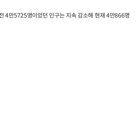
 전 4만5725명이었던 인구는 지속 감소해 현재 4만866명