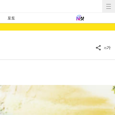
포토
가
가