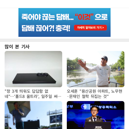
많이 본 기사
"창 3개 띄워도 답답함 없
오세훈 "용산공원 아파트, 노무현
네"…'폴드8 울트라', 일주일 써보
·문재인 철학 뒤집는 것"
니