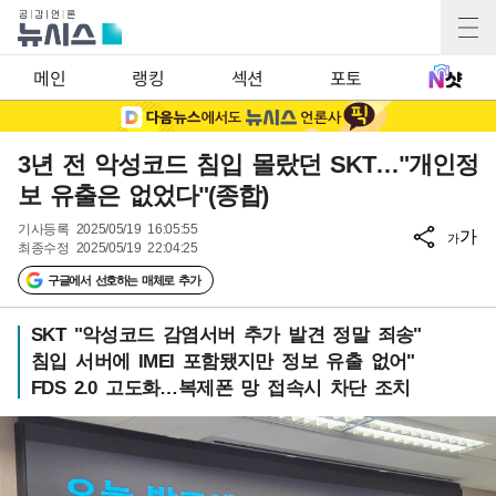
메인
랭킹
섹션
포토
3년 전 악성코드 침입 몰랐던 SKT…"개인정
보 유출은 없었다"(종합)
기사등록
2025/05/19 16:05:55
가
가
최종수정
2025/05/19 22:04:25
구글에서 선호하는 매체로 추가
SKT "악성코드 감염서버 추가 발견 정말 죄송"
침입 서버에 IMEI 포함됐지만 정보 유출 없어"
FDS 2.0 고도화…복제폰 망 접속시 차단 조치