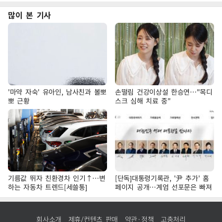
많이 본 기사
'마약 자숙' 유아인, 남사친과 볼뽀
손떨림 건강이상설 한승연…"목디
뽀 근황
스크 심해 치료 중"
기름값 뛰자 친환경차 인기↑…변
[단독]대통령기록관, '尹 추가' 홈
하는 자동차 트렌드[세쓸통]
페이지 공개…계엄 선포문은 빠져
회사소개
제휴/컨텐츠 판매
약관·정책
고충처리