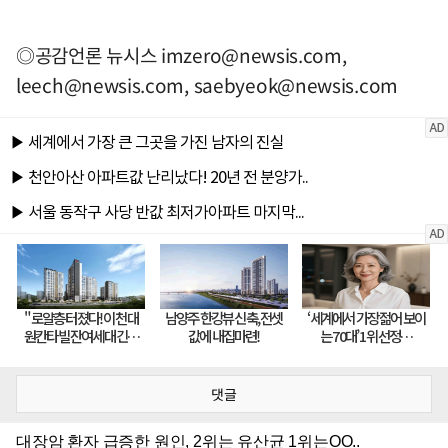
◎공감언론 뉴시스
imzero@newsis.com
,
leech@newsis.com
,
saebyeok@newsis.com
댓글