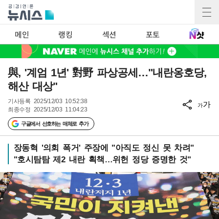
메인
랭킹
섹션
포토
與, '계엄 1년' 對野 파상공세…"내란옹호당,
해산 대상"
기사등록
2025/12/03 10:52:38
가
가
최종수정
2025/12/03 11:04:23
구글에서 선호하는 매체로 추가
장동혁 '의회 폭거' 주장에 "아직도 정신 못 차려"
"호시탐탐 제2 내란 획책…위헌 정당 증명한 것"