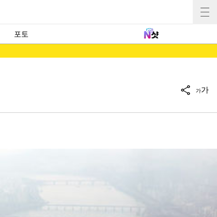
포토
가
가