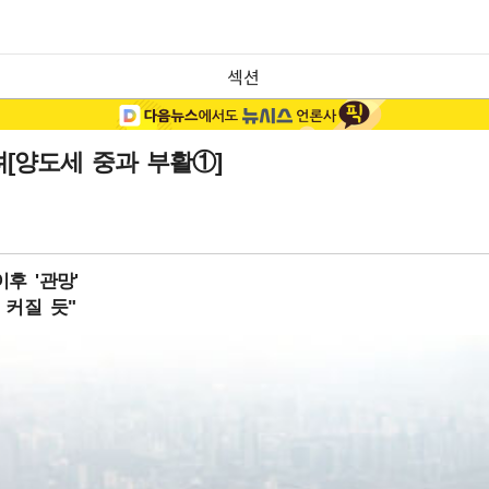
섹션
[양도세 중과 부활①]
후 '관망'
 커질 듯"