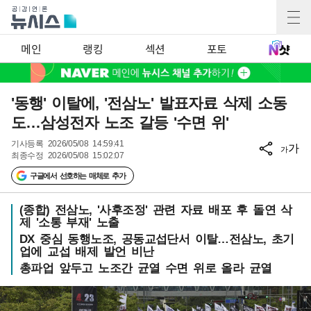
메인
랭킹
섹션
포토
'동행' 이탈에, '전삼노' 발표자료 삭제 소동
도…삼성전자 노조 갈등 '수면 위'
기사등록
2026/05/08 14:59:41
가
가
최종수정
2026/05/08 15:02:07
구글에서 선호하는 매체로 추가
(종합) 전삼노, '사후조정' 관련 자료 배포 후 돌연 삭
제 '소통 부재' 노출
DX 중심 동행노조, 공동교섭단서 이탈…전삼노, 초기
업에 교섭 배제 발언 비난
총파업 앞두고 노조간 균열 수면 위로 올라 균열