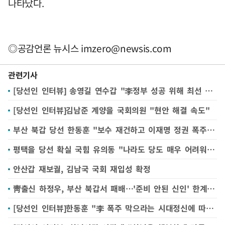
나타났다.
◎공감언론 뉴시스
imzero@newsis.com
관련기사
[당선인 인터뷰] 송영길 연수갑 "李정부 성공 위해 최선 다할 것"
[당선인 인터뷰]김남준 계양을 국회의원 "현안 해결 속도"
부산 북갑 당선 한동훈 "보수 재건하고 이재명 정권 폭주 제어하겠다"(종합)
평택을 당선 확실 국힘 유의동 "나라도 당도 매우 어려워…시민 명령 따라 걸어가겠다"
안산갑 재보궐, 김남국 국회 재입성 확정
靑출신 하정우, 부산 북갑서 패배…'준비 안된 신인' 한계 못 넘어
[당선인 인터뷰]한동훈 "李 폭주 막으라는 시대정신에 따를 것"