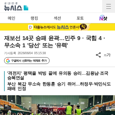
메인
랭킹
섹션
포토
재보선 14곳 승패 윤곽…민주 9 · 국힘 4 ·
무소속 1 '당선' 또는 '유력'
기사등록
2026/06/04 05:15:38
가
가
구글에서 선호하는 매체로 추가
'격전지' 평택을 박빙 끝에 유의동 승리…김용남·조국
승복연설
부산 북갑 무소속 한동훈 승기 쥐어…하정우·박민식도
패배 인정