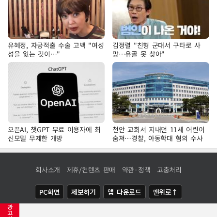
유혜정, 자궁적출 수술 고백 "여성
김정렬 "친형 군대서 구타로 사
성을 잃는 것이…"
망…유골 못 찾아"
오픈AI, 챗GPT 무료 이용자에 최
천안 교회서 지내던 11세 어린이
신모델 무제한 개방
숨져…경찰, 아동학대 혐의 수사
회사소개
제휴/컨텐츠 판매
약관·정책
고충처리
PC화면
제보하기
앱 다운로드
맨위로↑
광
COPYRIGHTⓒ
NEWSIS
ALL RIGHTS RESERVED.
고