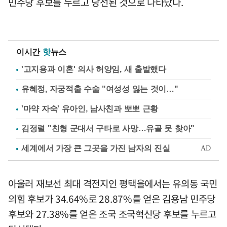
민주당 후보를 누르고 당선된 것으로 나타났다.
이시간
핫
뉴스
'고지용과 이혼' 의사 허양임, 새 출발했다
유혜정, 자궁적출 수술 "여성성 잃는 것이…"
'마약 자숙' 유아인, 남사친과 뽀뽀 근황
김정렬 "친형 군대서 구타로 사망…유골 못 찾아"
아울러 재보선 최대 격전지인 평택을에서는 유의동 국민
의힘 후보가 34.64%로 28.87%를 얻은 김용남 민주당
후보와 27.38%를 얻은 조국 조국혁신당 후보를 누르고