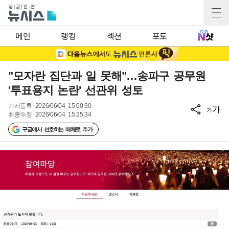
메인
랭킹
섹션
포토
"모자란 집단과 일 못해"…송파구 공무원
'투표용지 논란' 선관위 성토
기사등록
2026/06/04 15:00:30
가
가
최종수정
2026/06/04 15:25:34
구글에서 선호하는 매체로 추가