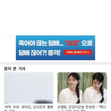
많이 본 기사
'마약 자숙' 유아인, 남사친과 볼뽀
손떨림 건강이상설 한승연…"목디