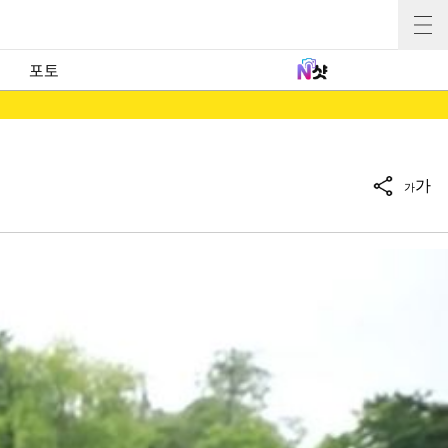
포토
가
가