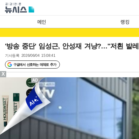
메인
랭킹
'방송 중단' 임성근, 안성재 겨냥?…"저흰 발
기사등록
2026/06/04 15:08:41
구글에서 선호하는 매체로 추가
X