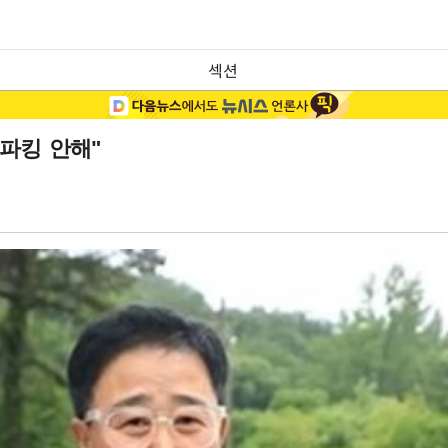
섹션
레파킹 안해"