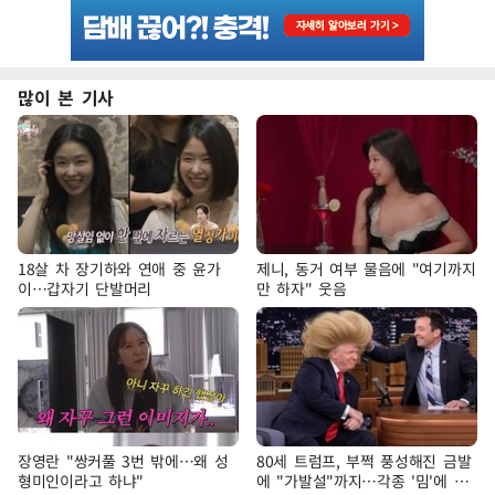
많이 본 기사
18살 차 장기하와 연애 중 윤가
제니, 동거 여부 물음에 "여기까지
이…갑자기 단발머리
만 하자" 웃음
장영란 "쌍커풀 3번 밖에…왜 성
80세 트럼프, 부쩍 풍성해진 금발
형미인이라고 하냐"
에 "가발설"까지…각종 '밈'에 대