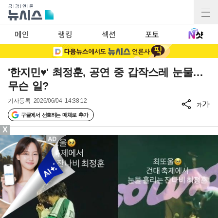
메인
랭킹
섹션
포토
'한지민♥' 최정훈, 공연 중 갑작스레 눈물…
무슨 일?
기사등록
2026/06/04 14:38:12
가
가
구글에서 선호하는 매체로 추가
X