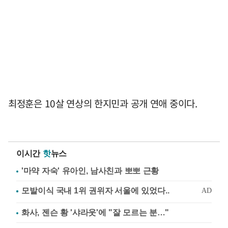
최정훈은 10살 연상의 한지민과 공개 연애 중이다.
이시간
핫
뉴스
'마약 자숙' 유아인, 남사친과 뽀뽀 근황
화사, 젠슨 황 '샤라웃'에 "잘 모르는 분…"