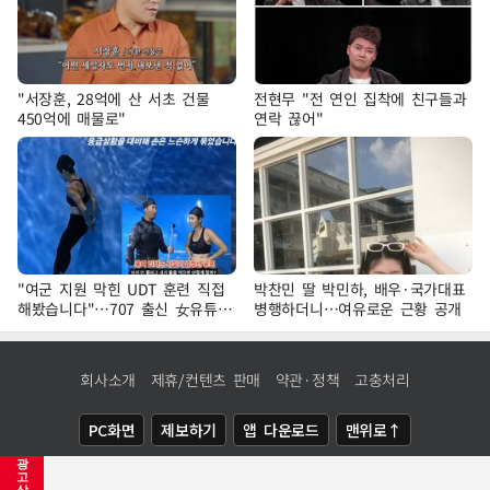
"서장훈, 28억에 산 서초 건물
전현무 "전 연인 집착에 친구들과
450억에 매물로"
연락 끊어"
"여군 지원 막힌 UDT 훈련 직접
박찬민 딸 박민하, 배우·국가대표
해봤습니다"…707 출신 女유튜버
병행하더니…여유로운 근황 공개
'완벽 소화'
회사소개
제휴/컨텐츠 판매
약관·정책
고충처리
PC화면
제보하기
앱 다운로드
맨위로↑
광
COPYRIGHTⓒ
NEWSIS
ALL RIGHTS RESERVED.
고