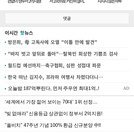
댓글
이시간
핫
뉴스
방은희, 母 고독사에 오열 "이틀 만에 발견"
"바지 벗고 앞뒤로 돌아"…탈북민 회상한 기쁨조 검사
월드컵 예선까지…축구협회, 심판 성접대 파문
한국 떠난 김지수, 프라하 여행사 차렸다더니…