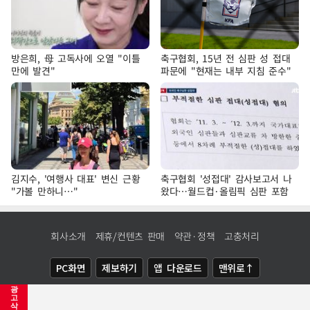
방은희, 母 고독사에 오열 "이틀
축구협회, 15년 전 심판 성 접대
만에 발견"
파문에 "현재는 내부 지침 준수"
김지수, '여행사 대표' 변신 근황
축구협회 '성접대' 감사보고서 나
"가볼 만하니…"
왔다…월드컵·올림픽 심판 포함
회사소개
제휴/컨텐츠 판매
약관·정책
고충처리
PC화면
제보하기
앱 다운로드
맨위로↑
광
COPYRIGHTⓒ
NEWSIS
ALL RIGHTS RESERVED.
고
삭