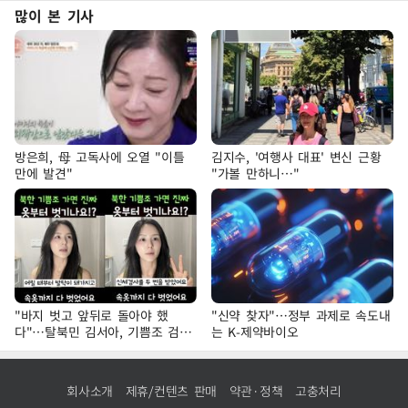
많이 본 기사
방은희, 母 고독사에 오열 "이틀
김지수, '여행사 대표' 변신 근황
만에 발견"
"가볼 만하니…"
"바지 벗고 앞뒤로 돌아야 했
"신약 찾자"…정부 과제로 속도내
다"…탈북민 김서아, 기쁨조 검사
는 K-제약바이오
수치심 회상
회사소개
제휴/컨텐츠 판매
약관·정책
고충처리