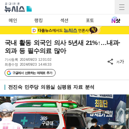
메인
랭킹
섹션
포토
국내 활동 외국인 의사 5년새 21%↑…내과·
외과 등 필수의료 많아
기사등록
2024/09/23 12:01:02
가
가
최종수정
2024/09/23 14:46:33
구글에서 선호하는 매체로 추가
전진숙 민주당 의원실 심평원 자료 분석