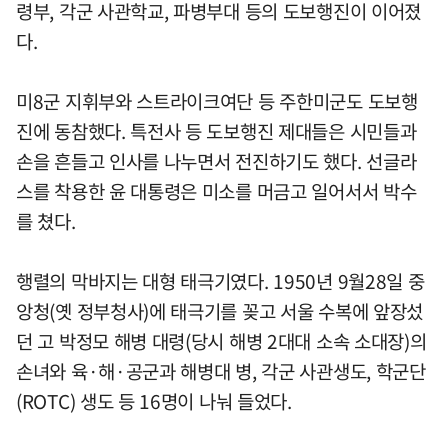
령부, 각군 사관학교, 파병부대 등의 도보행진이 이어졌
다.
미8군 지휘부와 스트라이크여단 등 주한미군도 도보행
진에 동참했다. 특전사 등 도보행진 제대들은 시민들과
손을 흔들고 인사를 나누면서 전진하기도 했다. 선글라
스를 착용한 윤 대통령은 미소를 머금고 일어서서 박수
를 쳤다.
행렬의 막바지는 대형 태극기였다. 1950년 9월28일 중
앙청(옛 정부청사)에 태극기를 꽂고 서울 수복에 앞장섰
던 고 박정모 해병 대령(당시 해병 2대대 소속 소대장)의
손녀와 육·해·공군과 해병대 병, 각군 사관생도, 학군단
(ROTC) 생도 등 16명이 나눠 들었다.