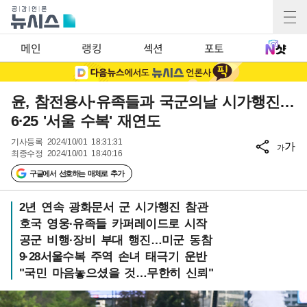
메인
랭킹
섹션
포토
윤, 참전용사·유족들과 국군의날 시가행진…
6·25 '서울 수복' 재연도
기사등록
2024/10/01 18:31:31
가
가
최종수정
2024/10/01 18:40:16
구글에서 선호하는 매체로 추가
2년 연속 광화문서 군 시가행진 참관
호국 영웅·유족들 카퍼레이드로 시작
공군 비행·장비 부대 행진…미군 동참
9·28서울수복 주역 손녀 태극기 운반
"국민 마음놓으셨을 것…무한히 신뢰"