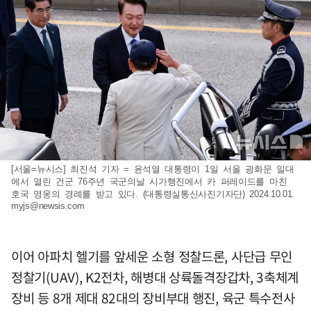
[서울=뉴시스] 최진석 기자 = 윤석열 대통령이 1일 서울 광화문 일대
에서 열린 건군 76주년 국군의날 시가행진에서 카 퍼레이드를 마친
호국 영웅의 경례를 받고 있다. (대통령실통신사진기자단) 2024.10.01.
myjs@newsis.com
이어 아파치 헬기를 앞세운 소형 정찰드론, 사단급 무인
정찰기(UAV), K2전차, 해병대 상륙돌격장갑차, 3축체계
장비 등 8개 제대 82대의 장비부대 행진, 육군 특수전사