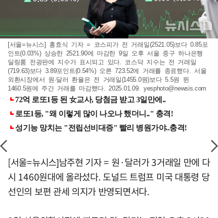
[서울=뉴시스] 홍효식 기자 = 코스피가 전 거래일(2521.05)보다 0.85포
인트(0.03%) 상승한 2521.90에 마감한 9일 오후 서울 중구 하나은행
딜링룸 전광판에 지수가 표시되고 있다. 코스닥 지수는 전 거래일
(719.63)보다 3.89포인트(0.54%) 오른 723.52에 거래를 종료했다. 서울
외환시장에서 원·달러 환율은 전 거래일(1455.0원)보다 5.5원 뛴
1460.5원에 주간 거래를 마감했다. 2025.01.09.
yesphoto@newsis.com
[서울=뉴시스]남주현 기자 = 원·달러가 3거래일 만에 다
시 1460원대에 올라섰다. 도널드 트럼프 미국 대통령 당
선인의 보편 관세 의지가 반영되면서다.