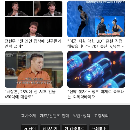
전현무 "전 연인 집착에 친구들과
"여군 지원 막힌 UDT 훈련 직접
연락 끊어"
해봤습니다"…707 출신 女유튜버
'완벽 소화'
"서장훈, 28억에 산 서초 건물
"신약 찾자"…정부 과제로 속도내
450억에 매물로"
는 K-제약바이오
회사소개
제휴/컨텐츠 판매
약관·정책
고충처리
PC화면
제보하기
앱 다운로드
맨위로↑