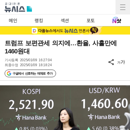
메인
랭킹
섹션
포토
트럼프 보편관세 의지에…환율, 사흘만에
1460원대
기사등록
2025/01/09 16:27:04
가
가
최종수정
2025/01/09 18:18:24
구글에서 선호하는 매체로 추가