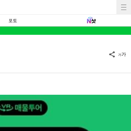
포토
가
가