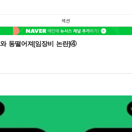
섹션
와 동떨어져[임장비 논란]④