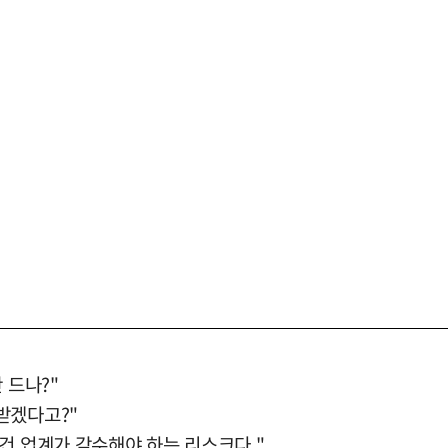
 드나?"
받겠다고?"
건 업계가 감수해야 하는 리스크다."