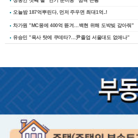
정웅인 첫째 딸 "연기 준비중" 깜짝 근황
차가원 "MC몽에 400억 뜯겨…백현 위해 도박빚 갚아줘"
유승민 "육사 탓에 쿠데타?…尹졸업 서울대도 없애나"