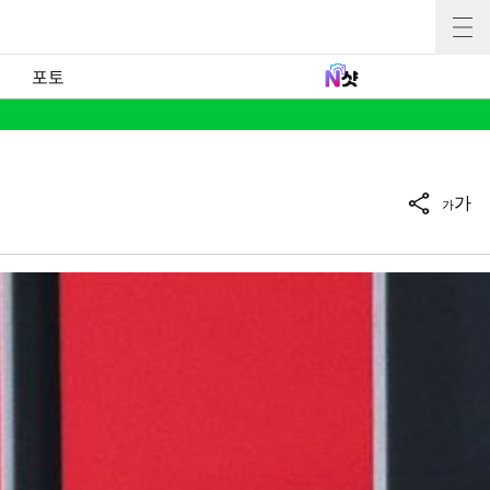
포토
가
가