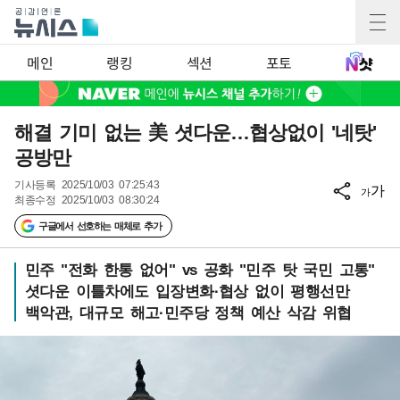
메인
랭킹
섹션
포토
해결 기미 없는 美 셧다운…협상없이 '네탓'
공방만
기사등록
2025/10/03 07:25:43
가
가
최종수정
2025/10/03 08:30:24
구글에서 선호하는 매체로 추가
민주 "전화 한통 없어" vs 공화 "민주 탓 국민 고통"
셧다운 이틀차에도 입장변화·협상 없이 평행선만
백악관, 대규모 해고·민주당 정책 예산 삭감 위협