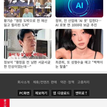
황기순 "원정 도박으로 전 재산
정부, 전 산업에 'AI 옷' 입힌다…
잃고 필리핀 도피"
AI 로봇 연 1000대 보급 추진
정보석 "황정음 전 남편 서글서글
최준희, 또 성형수술 예고 "짝짝이
한 인상이었는데…"
눈 탈출"
회사소개
제휴/컨텐츠 판매
약관·정책
고충처리
PC화면
제보하기
앱 다운로드
맨위로↑
광
COPYRIGHTⓒ
NEWSIS
ALL RIGHTS RESERVED.
고
삭