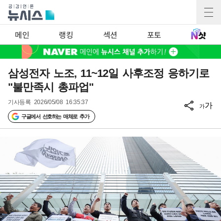
메인
랭킹
섹션
포토
삼성전자 노조, 11~12일 사후조정 응하기로
"불만족시 총파업"
기사등록
2026/05/08 16:35:37
가
가
구글에서 선호하는 매체로 추가