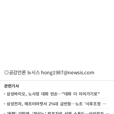
◎공감언론 뉴시스
hong1987@newsis.com
관련기사
삼성바이오, 노사정 대화 빈손…"대화 더 이어가기로"
삼성전자, 애프터마켓서 2%대 급반등…노조 '사후조정 절차' 돌입 영향
'동행' 이탈에, '전삼노' 발표자료 삭제 소동도…삼성전자 노조 갈등 '수면 위'