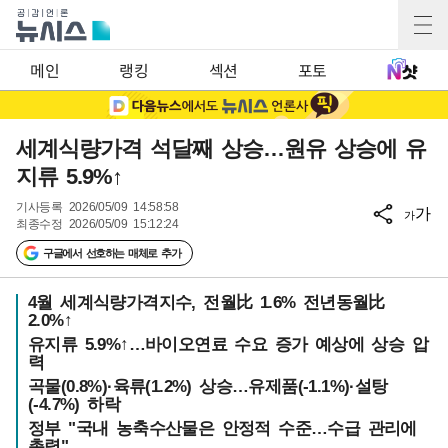
메인
랭킹
섹션
포토
세계식량가격 석달째 상승…원유 상승에 유
지류 5.9%↑
기사등록
2026/05/09 14:58:58
가
가
최종수정
2026/05/09 15:12:24
구글에서 선호하는 매체로 추가
4월 세계식량가격지수, 전월比 1.6% 전년동월比
2.0%↑
유지류 5.9%↑…바이오연료 수요 증가 예상에 상승 압
력
곡물(0.8%)·육류(1.2%) 상승…유제품(-1.1%)·설탕
(-4.7%) 하락
정부 "국내 농축수산물은 안정적 수준…수급 관리에
총력"