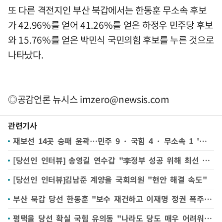
또 다른 격전지인 부산 북갑에서는 한동훈 무소속 후보
가 42.96%를 얻어 41.26%를 얻은 하정우 민주당 후보
와 15.76%를 얻은 박민식 국민의힘 후보를 누른 것으로
나타났다.
◎공감언론 뉴시스
imzero@newsis.com
관련기사
재보선 14곳 승패 윤곽…민주 9 · 국힘 4 · 무소속 1 '당선' 또는 '유력'
[당선인 인터뷰] 송영길 연수갑 "李정부 성공 위해 최선 다할 것"
[당선인 인터뷰]김남준 계양을 국회의원 "현안 해결 속도"
부산 북갑 당선 한동훈 "보수 재건하고 이재명 정권 폭주 제어하겠다"(종합)
평택을 당선 확실 국힘 유의동 "나라도 당도 매우 어려워…시민 명령 따라 걸어가겠다"