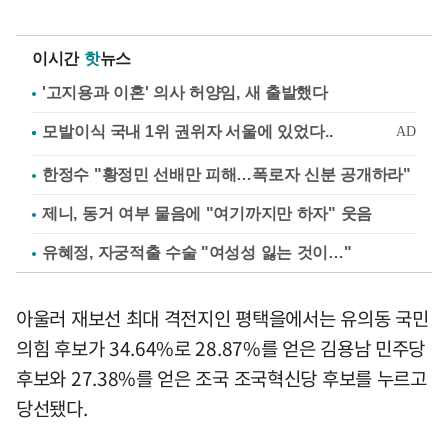
이시간
핫
뉴스
'고지용과 이혼' 의사 허양임, 새 출발했다
한정수 "황정민 선배만 피해…폭로자 신분 공개하라"
제니, 동거 여부 물음에 "여기까지만 하자" 웃음
유혜정, 자궁적출 수술 "여성성 잃는 것이…"
아울러 재보선 최대 격전지인 평택을에서는 유의동 국민
의힘 후보가 34.64%로 28.87%를 얻은 김용남 민주당
후보와 27.38%를 얻은 조국 조국혁신당 후보를 누르고
당선됐다.