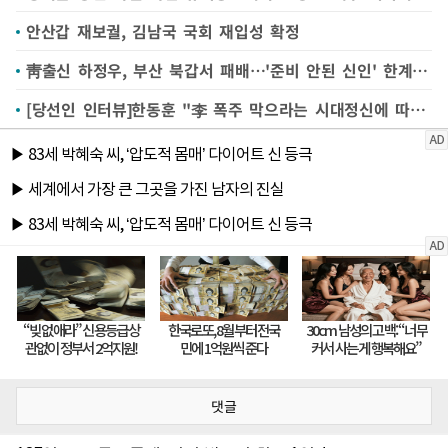
안산갑 재보궐, 김남국 국회 재입성 확정
靑출신 하정우, 부산 북갑서 패배…'준비 안된 신인' 한계 못 넘어
[당선인 인터뷰]한동훈 "李 폭주 막으라는 시대정신에 따를 것"
댓글