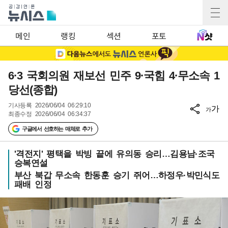
메인
랭킹
섹션
포토
6·3 국회의원 재보선 민주 9·국힘 4·무소속 1
당선(종합)
기사등록
2026/06/04 06:29:10
가
가
최종수정
2026/06/04 06:34:37
구글에서 선호하는 매체로 추가
'격전지' 평택을 박빙 끝에 유의동 승리…김용남·조국
승복연설
부산 북갑 무소속 한동훈 승기 쥐어…하정우·박민식도
패배 인정