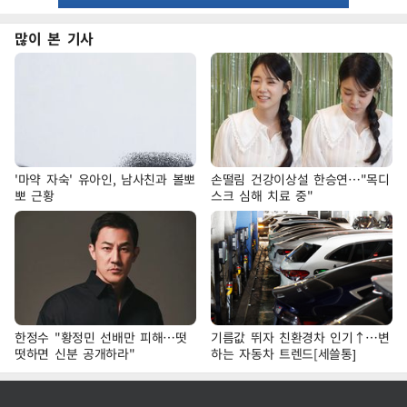
많이 본 기사
'마약 자숙' 유아인, 남사친과 볼뽀
손떨림 건강이상설 한승연…"목디
뽀 근황
스크 심해 치료 중"
한정수 "황정민 선배만 피해…떳
기름값 뛰자 친환경차 인기↑…변
떳하면 신분 공개하라"
하는 자동차 트렌드[세쓸통]