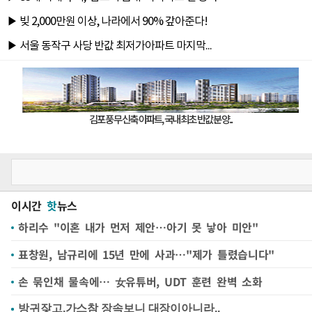
이시간
핫
뉴스
하리수 "이혼 내가 먼저 제안…아기 못 낳아 미안"
표창원, 남규리에 15년 만에 사과…"제가 틀렸습니다"
손 묶인채 물속에… 女유튜버, UDT 훈련 완벽 소화