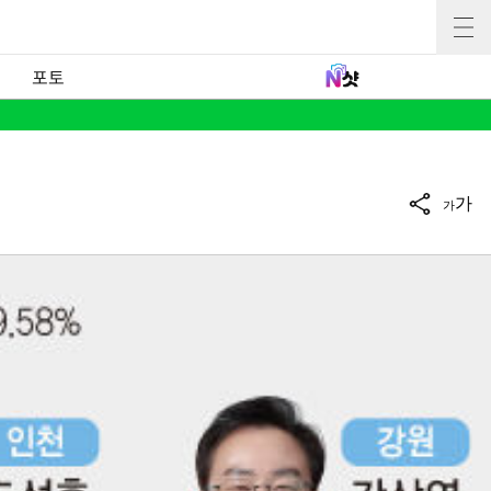
포토
가
가