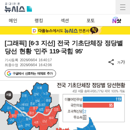
메인
랭킹
섹션
포토
[그래픽] [6·3 지선] 전국 기초단체장 정당별
당선 현황 '민주 119·국힘 95'
기사등록
2026/06/04 16:40:17
가
가
최종수정
2026/06/04 16:42:06
구글에서 선호하는 매체로 추가