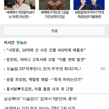
댓글
이시간
핫
뉴스
"서장훈, 28억에 산 서초 건물 450억에 매물로"
방은희, 어머니 고독사에 오열 "이틀 만에 발견"
응팔 최성원, 백혈병 재발…"죽게 하려는건가"
홍서범♥조갑경, 아들 불륜 사과 후 근황