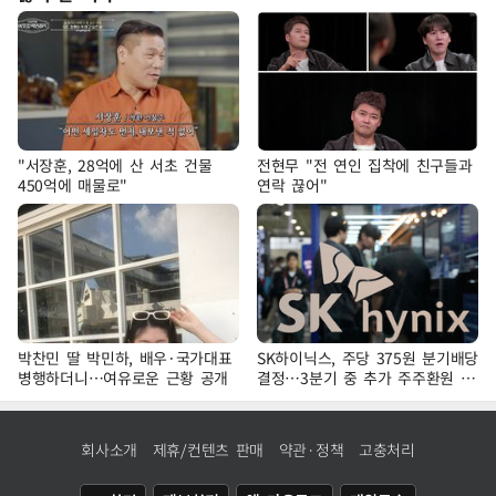
"서장훈, 28억에 산 서초 건물
전현무 "전 연인 집착에 친구들과
450억에 매물로"
연락 끊어"
박찬민 딸 박민하, 배우·국가대표
SK하이닉스, 주당 375원 분기배당
병행하더니…여유로운 근황 공개
결정…3분기 중 추가 주주환원 발
표
회사소개
제휴/컨텐츠 판매
약관·정책
고충처리