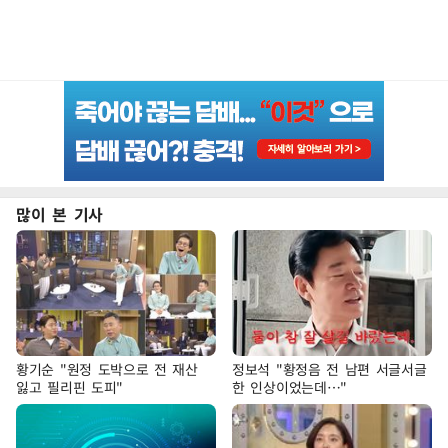
많이 본 기사
황기순 "원정 도박으로 전 재산
정보석 "황정음 전 남편 서글서글
잃고 필리핀 도피"
한 인상이었는데…"