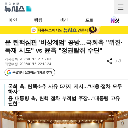
메인
랭킹
섹션
포토
윤 탄핵심판 '비상계엄' 공방…국회측 "위헌·
독재 시도" vs 윤측 "정권탈취 수단"
기사등록
2025/01/16 21:07:03
가
가
최종수정
2025/01/16 22:18:24
구글에서 선호하는 매체로 추가
국회 측, 탄핵소추 사유 5가지 제시…"내용·절차 모두
하자"
윤 대통령 측, 탄핵 절차 부적법 주장…"대통령 고유
권한"