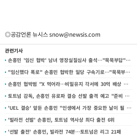
◎공감언론 뉴시스
snow@newsis.com
관련기사
손흥민 '임신 협박' 남녀 영장실질심사 출석…"묵묵부답" [뉴시스Pic]
"임신했다 폭로" 손흥민 협박한 일당 구속기로…"묵묵부답"
손흥민 협박범 "X 먹어라…비밀유지 각서에 30억 배상 써있어"
토트넘 감독, 손흥민 유로파 결승 선발 출격 예고 "준비 마쳤다"
'UEL 결승' 앞둔 손흥민 "인생에서 가장 중요한 날이 될 것"
'빌라전 선발' 손흥민, 토트넘 역사상 최다 출전 6위
'선발 출전' 손흥민, 빌라전 74분…토트넘은 리그 21패