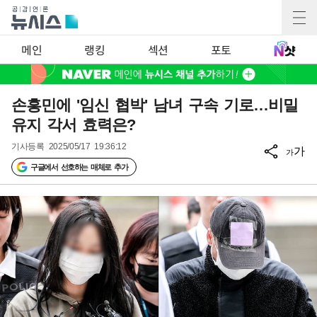
메인
랭킹
섹션
포토
손흥민에 '임신 협박' 남녀 구속 기로…비밀
유지 각서 효력은?
기사등록
2025/05/17 19:36:12
가
가
구글에서 선호하는 매체로 추가