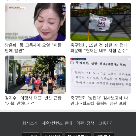
방은희, 母 고독사에 오열 "이틀
축구협회, 15년 전 심판 성 접대
만에 발견"
파문에 "현재는 내부 지침 준수"
김지수, '여행사 대표' 변신 근황
축구협회 '성접대' 감사보고서 나
"가볼 만하니…"
왔다…월드컵·올림픽 심판 포함
회사소개
제휴/컨텐츠 판매
약관·정책
고충처리