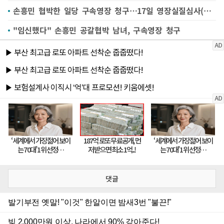
손흥민 협박한 일당 구속영장 청구…17일 영장실질심사(종합)
"임신했다" 손흥민 공갈협박 남녀, 구속영장 청구
댓글