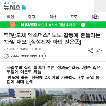
메인
랭킹
섹션
포토
"非반도체 엑소더스" 노노 갈등에 흔들리는
'단일 대오' [삼성전자 파업 전운②]
기사등록
2026/05/09 11:00:00
가
가
구글에서 선호하는 매체로 추가
사업부별 실적 희비가 부른 '성과급' 갈등…명분 잃은
투쟁에 여론도 싸늘
'반도체 쏠림' 전략에 DX 이탈 가속화…내부 균열 봉
합이 최대 난제