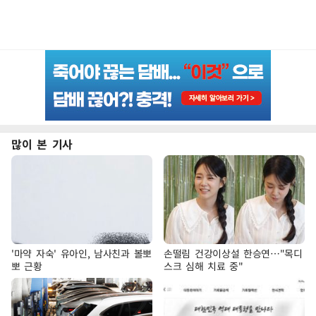
많이 본 기사
'마약 자숙' 유아인, 남사친과 볼뽀
손떨림 건강이상설 한승연…"목디
뽀 근황
스크 심해 치료 중"