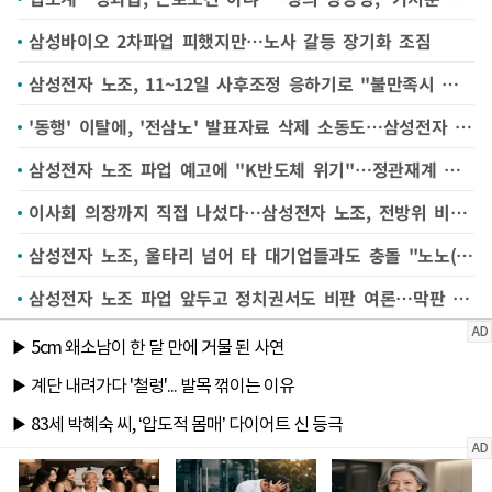
삼성바이오 2차파업 피했지만…노사 갈등 장기화 조짐
삼성전자 노조, 11~12일 사후조정 응하기로 "불만족시 총파업"
'동행' 이탈에, '전삼노' 발표자료 삭제 소동도…삼성전자 노조 갈등 '수면 위'
삼성전자 노조 파업 예고에 "K반도체 위기"…정관재계 각계각층서 제언 쏟아져
이사회 의장까지 직접 나섰다…삼성전자 노조, 전방위 비판에 파업 동력 흔들리나
삼성전자 노조, 울타리 넘어 타 대기업들과도 충돌 "노노(勞勞)갈등 외부로 번져"
삼성전자 노조 파업 앞두고 정치권서도 비판 여론…막판 타협 가능성은?