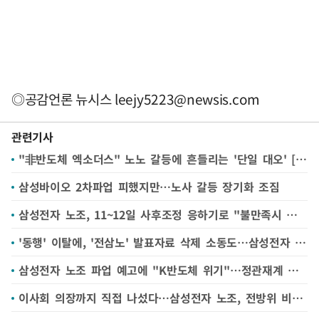
◎공감언론 뉴시스
leejy5223@newsis.com
관련기사
"非반도체 엑소더스" 노노 갈등에 흔들리는 '단일 대오' [삼성전자 파업 전운②]
삼성바이오 2차파업 피했지만…노사 갈등 장기화 조짐
삼성전자 노조, 11~12일 사후조정 응하기로 "불만족시 총파업"
'동행' 이탈에, '전삼노' 발표자료 삭제 소동도…삼성전자 노조 갈등 '수면 위'
삼성전자 노조 파업 예고에 "K반도체 위기"…정관재계 각계각층서 제언 쏟아져
이사회 의장까지 직접 나섰다…삼성전자 노조, 전방위 비판에 파업 동력 흔들리나