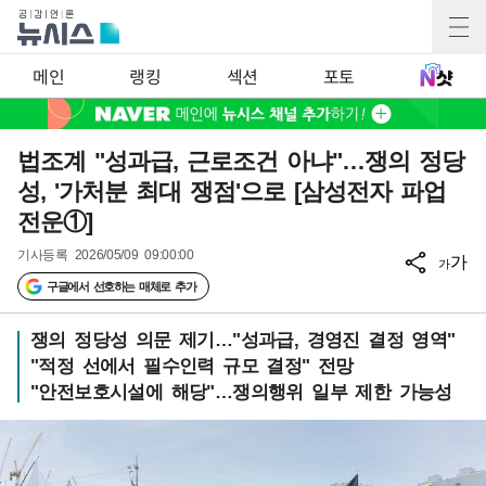
메인
랭킹
섹션
포토
법조계 "성과급, 근로조건 아냐"…쟁의 정당
성, '가처분 최대 쟁점'으로 [삼성전자 파업
전운①]
기사등록
2026/05/09 09:00:00
가
가
구글에서 선호하는 매체로 추가
쟁의 정당성 의문 제기…"성과급, 경영진 결정 영역"
"적정 선에서 필수인력 규모 결정" 전망
"안전보호시설에 해당"…쟁의행위 일부 제한 가능성