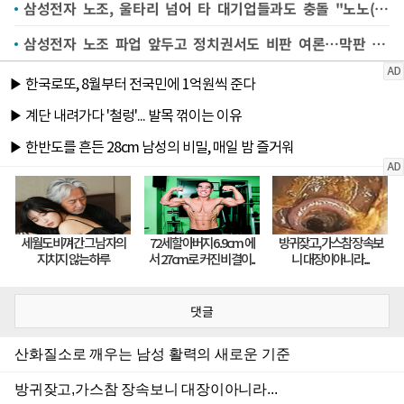
삼성전자 노조, 울타리 넘어 타 대기업들과도 충돌 "노노(勞勞)갈등 외부로 번져"
삼성전자 노조 파업 앞두고 정치권서도 비판 여론…막판 타협 가능성은?
댓글