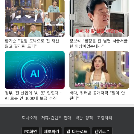
황기순 "원정 도박으로 전 재산
정보석 "황정음 전 남편 서글서글
잃고 필리핀 도피"
한 인상이었는데…"
정부, 전 산업에 'AI 옷' 입힌다…
바다, 워터밤 공개저격 "말이 안
AI 로봇 연 1000대 보급 추진
된다"
회사소개
제휴/컨텐츠 판매
약관·정책
고충처리
PC화면
제보하기
앱 다운로드
맨위로↑