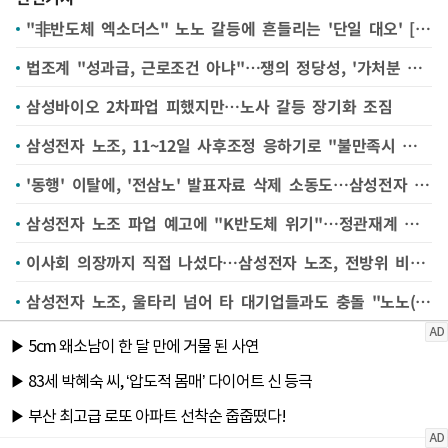
"非반도체 엑소더스" 노노 갈등에 흔들리는 '단일 대오' [삼성전자 파업 전운②]
법조계 "성과급, 근로조건 아냐"…쟁의 정당성, '가처분 최대 쟁점'으로 [삼성전자 파업 전운①]
삼성바이오 2차파업 피했지만…노사 갈등 장기화 조짐
삼성전자 노조, 11~12일 사후조정 응하기로 "불만족시 총파업"
'동행' 이탈에, '전삼노' 발표자료 삭제 소동도…삼성전자 노조 갈등 '수면 위'
삼성전자 노조 파업 예고에 "K반도체 위기"…정관재계 각계각층서 제언 쏟아져
이사회 의장까지 직접 나섰다…삼성전자 노조, 전방위 비판에 파업 동력 흔들리나
삼성전자 노조, 울타리 넘어 타 대기업들과도 충돌 "노노(勞勞)갈등 외부로 번져"