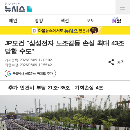
메인
랭킹
섹션
포토
JP모건 "삼성전자 노조갈등 손실 최대 43조
달할 수도"
기사등록
2026/05/09 12:02:02
가
가
최종수정
2026/05/09 19:55:42
구글에서 선호하는 매체로 추가
추가 인건비 부담 21조~35조…기회손실 4조