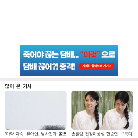
많이 본 기사
'마약 자숙' 유아인, 남사친과 볼뽀
손떨림 건강이상설 한승연…"목디