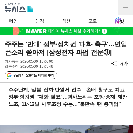
메인
랭킹
섹션
포토
주주는 '반대' 정부·정치권 '대화 촉구'…연일
쓴소리 쏟아져 [삼성전자 파업 전운③]
기사등록
2026/05/09 13:00:00
가
가
최종수정
2026/05/09 13:05:48
구글에서 선호하는 매체로 추가
주주단체, 맞불 집회·탄원서 접수…손배 청구도 예고
정부·정치권 "대화 필요"…경사노위는 조정·중재 제안
노조, 11~12일 사후조정 수용…"불만족 땐 총파업"