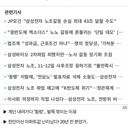
관련기사
JP모건 "삼성전자 노조갈등 손실 최대 43조 달할 수도"
"非반도체 엑소더스" 노노 갈등에 흔들리는 '단일 대오' [삼성전자 파업 전운②]
법조계 "성과급, 근로조건 아냐"…쟁의 정당성, '가처분 최대 쟁점'으로 [삼성전자 파업 전운①]
삼성바이오 2차파업 피했지만…노사 갈등 장기화 조짐
삼성전자 노조, 11~12일 사후조정 응하기로 "불만족시 총파업"
'동행' 이탈에, '전삼노' 발표자료 삭제 소동도…삼성전자 노조 갈등 '수면 위'
삼성전자 노조 파업 예고에 "K반도체 위기"…정관재계 각계각층서 제언 쏟아져
이사회 의장까지 직접 나섰다…삼성전자 노조, 전방위 비판에 파업 동력 흔들리나